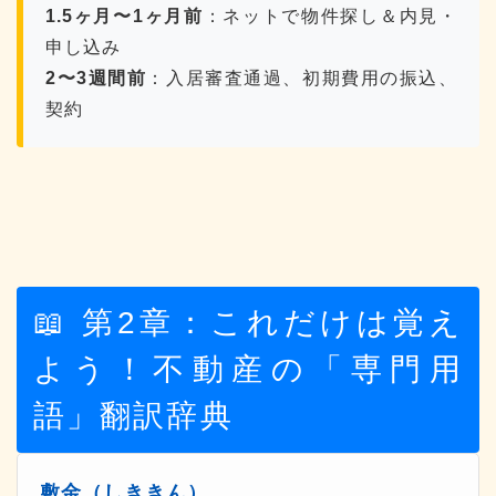
1.5ヶ月〜1ヶ月前
：ネットで物件探し＆内見・
申し込み
2〜3週間前
：入居審査通過、初期費用の振込、
契約
📖 第2章：これだけは覚え
よう！不動産の「専門用
語」翻訳辞典
敷金（しききん）