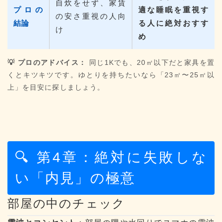
自炊をせず、家賃
プロの
適な睡眠を重視す
の安さ重視の人向
結論
る人に絶対おすす
け
め
💡 プロのアドバイス：
同じ1Kでも、20㎡以下だと家具を置
くとキツキツです。ゆとりを持ちたいなら「23㎡〜25㎡以
上」を目安に探しましょう。
🔍 第4章：絶対に失敗しな
い「内見」の極意
部屋の中のチェック