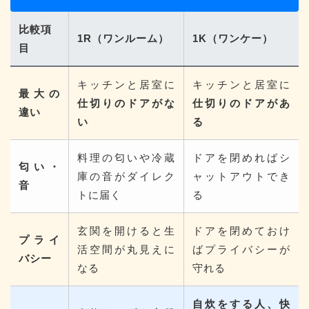
比較項
1R（ワンルーム）
1K（ワンケー）
目
キッチンと居室に
キッチンと居室に
最大の
仕切りのドアがな
仕切りのドアがあ
違い
い
る
料理の匂いや冷蔵
ドアを閉めればシ
匂い・
庫の音がダイレク
ャットアウトでき
音
トに届く
る
玄関を開けると生
ドアを閉めておけ
プライ
活空間が丸見えに
ばプライバシーが
バシー
なる
守れる
自炊をする人、快